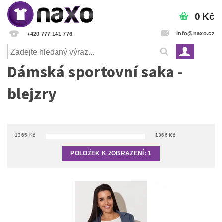
0 Kč
info@naxo.cz
+420 777 141 776
Dámská sportovní saka -
blejzry
1365
Kč
1366
Kč
POLOŽEK K ZOBRAZENÍ:
1