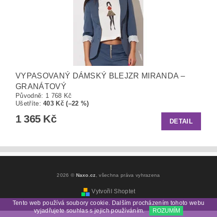
VYPASOVANÝ DÁMSKÝ BLEJZR MIRANDA –
GRANÁTOVÝ
Původně:
1 768 Kč
Ušetříte
:
403 Kč (–22 %)
1 365 Kč
DETAIL
2026 ©
Naxo.cz
, všechna práva vyhrazena
Vytvořil Shoptet
Tento web používá soubory cookie. Dalším procházením tohoto webu
vyjadřujete souhlas s jejich používáním.
ROZUMÍM