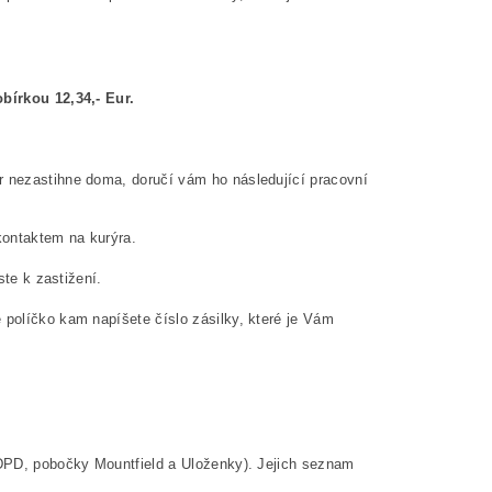
obírkou 12,34,- Eur.
r nezastihne doma, doručí vám ho následující pracovní
 kontaktem na kurýra.
ste k zastižení.
 políčko kam napíšete číslo zásilky, které je Vám
 DPD, pobočky Mountfield a Uloženky). Jejich seznam