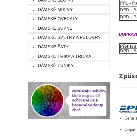
PPL - Pa
DÁMSKÉ MIKINY
DPD - Ba
DPD - P
DÁMSKÉ OVERALY
DÁMSKÉ SUKNĚ
DOPRAVN
DÁMSKÉ SVETRY A PULOVRY
Přehled
DÁMSKÉ ŠATY
DPD - Ba
DÁMSKÉ TRIKA A TRIČKA
DÁMSKÉ TUNIKY
Způs
Cena z
Objedn