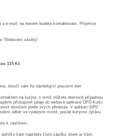
o a e-mail, na kterém budete kontaktováni. Příjemce
o 'Sledování zásilky'.
kou 135 Kč
.
ma, doručí vám ho následující pracovní den.
 kontaktem na kurýra, s nímž můžete domluvit případnou
najdete přístupové údaje do webové aplikace DPD Kurýr.
pravit doručení podle svých představ. V aplikaci DPD
sobní odběr ve výdejním místě, poslat kurýrovi zprávu.
ste k zastižení.
 políčko kam napíšete číslo zásilky, které je Vám