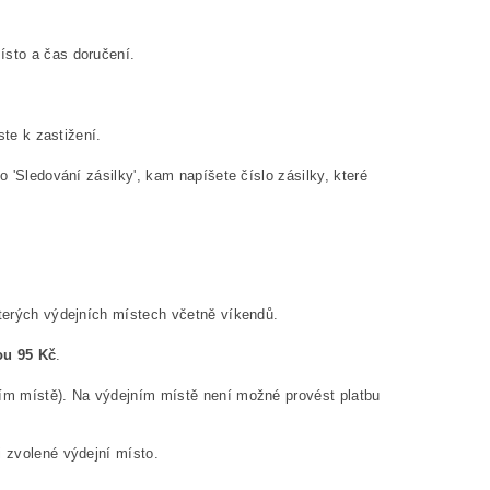
ísto a čas doručení.
ste k zastižení.
o 'Sledování zásilky', kam napíšete číslo zásilky, které
kterých výdejních místech včetně víkendů.
ou 95 Kč
.
ním místě). Na výdejním místě není možné provést platbu
 zvolené výdejní místo.