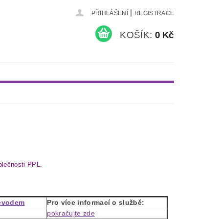
|
PŘIHLÁŠENÍ
REGISTRACE
KOŠÍK:
0 Kč
olečnosti PPL.
řevodem
Pro více informací o službě:
pokračujte zde