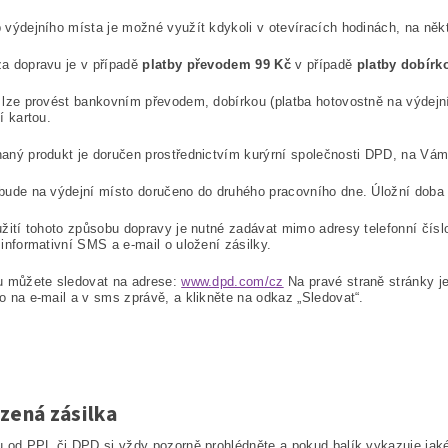
 výdejního místa je možné využít kdykoli v otevíracích hodinách, na ně
a dopravu je v případě
platby převodem 99 Kč
v případě
platby dobírk
 lze provést bankovním převodem, dobírkou (platba hotovostně na výdej
í kartou.
aný produkt je doručen prostřednictvím kurýrní společnosti DPD, na Vám
bude na výdejní místo doručeno do druhého pracovního dne. Úložní doba 
užití tohoto způsobu dopravy je nutné zadávat mimo adresy telefonní čísl
 informativní SMS a e-mail o uložení zásilky.
u můžete sledovat na adrese:
www.dpd.com/cz
Na pravé straně stránky je
o na e-mail a v sms zprávě, a klikněte na odkaz „Sledovat“.
zená zásilka
u od PPL či DPD si vždy pozorně prohlédněte a pokud balík vykazuje ja