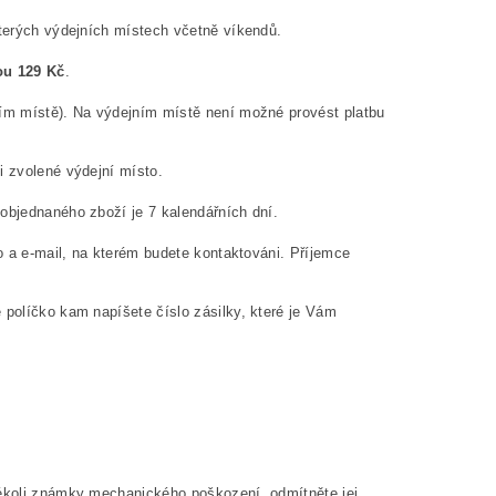
kterých výdejních místech včetně víkendů.
ou 129 Kč
.
ním místě). Na výdejním místě není možné provést platbu
i zvolené výdejní místo.
objednaného zboží je 7 kalendářních dní.
o a e-mail, na kterém budete kontaktováni. Příjemce
 políčko kam napíšete číslo zásilky, které je Vám
kékoli známky mechanického poškození, odmítněte jej