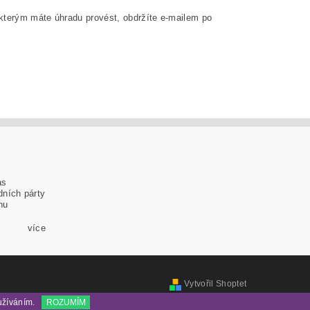
 kterým máte úhradu provést, obdržíte e-mailem po
as
dních párty
nu
více
Vytvořil Shoptet
užíváním.
ROZUMÍM