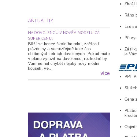
Zboží 
Ráno p
AKTUALITY
Lze se
NA DOVOLENOU V NOVÉM MODELU ZA
SUPER CENU!
Při vy
Blíží se konec školního roku, začínají
prázdniny a samozřejmě také čas
Zásilk
oblíbených letních dovolených. Pokud máte
je Vám
v plánu vyrazit na dovolenou, rozhodně by
Vám neměl chybět nějaký nový módní
kousek, ve...
více
PPL Pa
Služeb
Cena z
Platbu
kreditn
Objedn