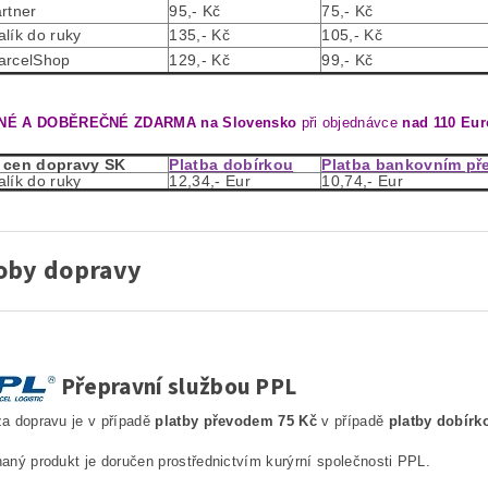
rtner
95,- Kč
75,- Kč
lík do ruky
135,- Kč
105,- Kč
arcelShop
129,- Kč
99,- Kč
É A DOBĚREČNÉ ZDARMA na Slovensko
při objednávce
nad 110 Eur
 cen dopravy SK
Platba dobírkou
Platba bankovním p
lík do ruky
12,34,- Eur
10,74,- Eur
oby dopravy
Přepravní službou PPL
a dopravu je v případě
platby převodem 75 Kč
v případě
platby dobírk
aný produkt je doručen prostřednictvím kurýrní společnosti PPL.