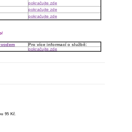
pokračujte zde
pokračujte zde
pokračujte zde
o
!
řevodem
Pro více informací o službě:
pokračujte zde
o
u 95 Kč
.