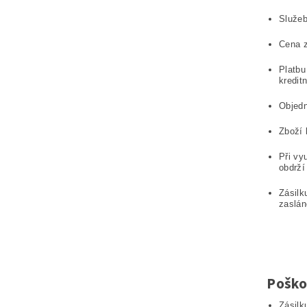
Služeb
Cena z
Platbu
kreditn
Objedn
Zboží 
Při vy
obdrží
Zásilk
zaslán
Poško
Zásilk