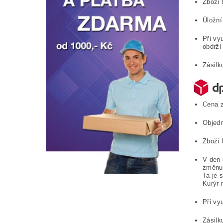
Zboží 
Úložní
Při vy
obdrží
Zásilk
Cena z
Objedn
Zboží 
V den 
změnu 
Ta je 
Kurýr
Při vy
Zásilk