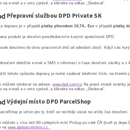
o na e-mail a v sms zprávě, a klikněte na odkaz „Sledovat“.
Přepravní službou DPD Private SK
a dopravu je v případě
platby převodem 10,74,- Eur
v případě
platby d
aný produkt je doručen prostřednictvím kurýrní společnosti DPD.
bude doručeno do dvou pracovních dnů od odeslání zboží. Když vás kurý
doručení obdržíte e-mail a SMS s informací o čase doručení zásilky a s
užití tohoto způsobu dopravy je nutné zadávat telefonní číslo, na kterém j
u můžete sledovat na adrese:
www.dpd.com/cz
Na pravé straně stránky je
o na e-mail a v sms zprávě, a klikněte na odkaz „Sledovat“.
Výdejní místo DPD ParcelShop
rcelShop je určen pro ty, kteří se nechtějí vázat na určitý čas doručení.
t můžete z více než 80 výdejních míst Pickup po celé ČR (tvoří je depa
e na
www.dpdparcelshop.cz.