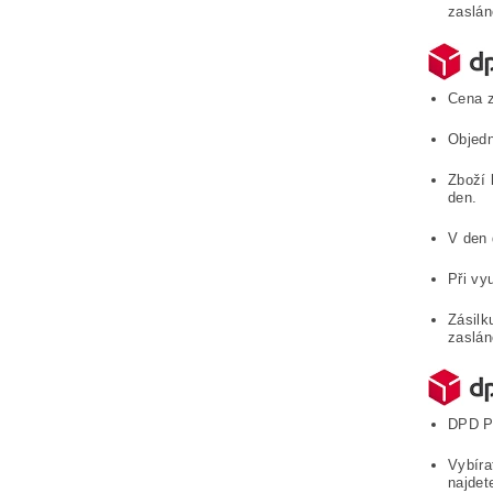
zaslán
Cena z
Objedn
Zboží 
den.
V den 
Při vy
Zásilk
zaslán
DPD Pa
Vybíra
najdet