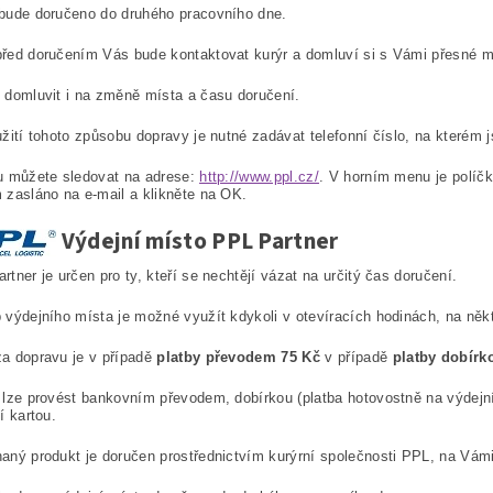
bude doručeno do druhého pracovního dne.
řed doručením Vás bude kontaktovat kurýr a domluví si s Vámi přesné m
 domluvit i na změně místa a času doručení.
užití tohoto způsobu dopravy je nutné zadávat telefonní číslo, na kterém j
u můžete sledovat na adrese:
http://www.ppl.cz/
. V horním menu je políčk
 zasláno na e-mail a klikněte na OK.
Výdejní místo PPL Partner
rtner je určen pro ty, kteří se nechtějí vázat na určitý čas doručení.
 výdejního místa je možné využít kdykoli v otevíracích hodinách, na ně
a dopravu je v případě
platby převodem 75 Kč
v případě
platby dobírk
 lze provést bankovním převodem, dobírkou (platba hotovostně na výdej
í kartou.
aný produkt je doručen prostřednictvím kurýrní společnosti PPL, na Vámi