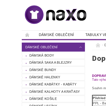
DÁMSKÉ OBLEČENÍ
TABULKY V
DÁMSKÉ OBLEČENÍ
Dop
DÁMSKÁ BODY
DÁMSKÁ SAKA A BLEJZRY
DÁMSKÉ BUNDY
DOPRAV
DÁMSKÉ HALENKY
Tato výho
DÁMSKÉ KABÁTKY - KABÁTY
Souhrn m
DÁMSKÉ KALHOTY A KRAŤASY
Přehled
DÁMSKÉ KOŠILE
PPL - Ba
DÁMSKÉ LEGÍNY