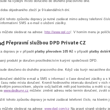
bude na výdejní místo doručeno do druhého pracovního dne.
 doba objednaného zboží je 9 kalendářních dní.
užití tohoto způsobu dopravy je nutné zadávat mimo adresy telefonní čísl
 informativní SMS a e-mail o uložení zásilky.
u můžete sledovat na adrese:
http://www.ppl.cz
/. V horním menu je políčk
Přepravní službou DPD Private CZ
a dopravu je v případě
platby převodem 105 Kč
v případě
platby dobír
aný produkt je doručen prostřednictvím kurýrní společnosti DPD.
bude doručeno do druhého pracovního dne. Když vás kurýr nezastihne do
doručení obdržíte e-mail a SMS s informací o čase doručení zásilky a s
času nebo místa doručení. Kromě hodinového intervalu doručení v nich 
skvělým pomocníkem, abyste svůj balíček měli pod kontrolou a mohli si u
 na
www.dpdkuryr.cz
můžete: změnit adresu nebo termín doručení, zvolit o
užití tohoto způsobu dopravy je nutné zadávat telefonní číslo, na kterém j
u můžete sledovat na adrese:
www.dpd.com/cz
Na pravé straně stránky je