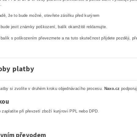
.
adě, že to bude možné, otevřete zásilku před kurýrem
bude jevit známky poškození, balík okamžitě reklamujte.
balík s poškozením převezmete a na tuto skutečnost přijdete později, p
oby platby
atby si zvolíte v druhém kroku objednávacího procesu.
Naxo.cz
podporuj
kou
 zaplatíte při převzetí zboží kurýrovi PPL nebo DPD.
vním převodem