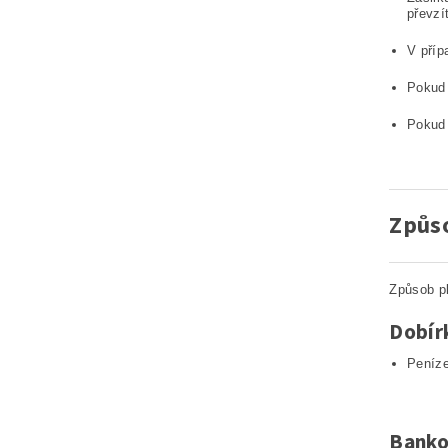
převzít
V příp
Pokud 
Pokud 
Způs
Způsob pl
Dobír
Peníze
Banko