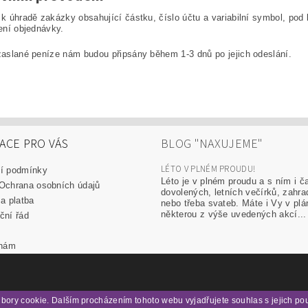
k úhradě zakázky obsahující částku, číslo účtu a variabilní symbol, pod
ení objednávky.
aslané peníze nám budou připsány během 1-3 dnů po jejich odeslání.
ACE PRO VÁS
BLOG "NAXUJEME"
LÉTO V PLNÉM PROUDU!
í podmínky
Léto je v plném proudu a s ním i č
Ochrana osobních údajů
dovolených, letních večírků, zahra
a platba
nebo třeba svateb. Máte i Vy v plá
některou z výše uvedených akcí...
ční řád
y
 nám
bory cookie. Dalším procházením tohoto webu vyjadřujete souhlas s jejich po