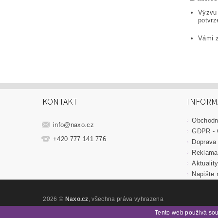
Výzvu 
potvrz
Vámi z
KONTAKT
INFORM
Obchodn
info
@
naxo.cz
GDPR - 
+420 777 141 776
Doprava 
Reklama
Aktualit
Napište
2026 ©
Naxo.cz
, všechna práva vyhrazena
Tento web používá sou