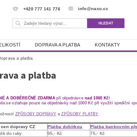
info@naxo.cz
+420 777 141 776
ELIKOSTÍ
DOPRAVA A PLATBA
KONTAKTY
Doprava a platba
rava a platba
NÉ A DOBĚREČNÉ ZDARMA
při objednávce
nad 1000 Kč
!
da se vztahuje pouze na objednávky nad 1000 Kč při využití spediční sp
ožností
ZPŮSOBY DOPRAVY
a
ZPŮSOBY PLATBY
 cen dopravy CZ
Platba dobírkou
Platba bankovním p
lík do ruky
95,- Kč
75,- Kč