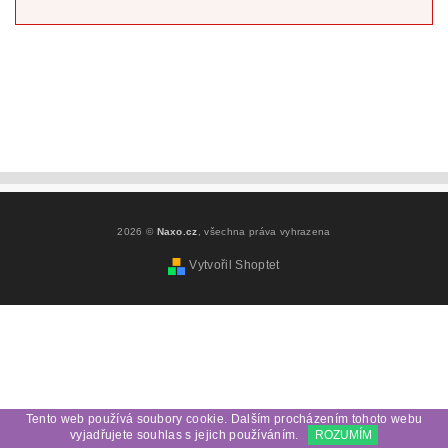
2026 ©
Naxo.cz
, všechna práva vyhrazena
Vytvořil Shoptet
Tento web používá soubory cookie. Dalším procházením tohoto webu
vyjadřujete souhlas s jejich používáním.
ROZUMÍM