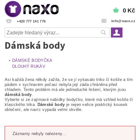
0 Kč
info@naxo.cz
+420 777 141 776
Dámská body
DÁMSKÉ BODYČKA
DLOUHÝ RUKÁV
Asi každá žena někdy zažila, že se jí vykasalo triko či košile a tím
pádem v sychravém počasí nebyla její záda chráněna před
chladem. Tento problém má ale jednoduché řešení, kterým jsou
dámská body
.
Vyberte si ze zajímavé nabídky bodyčko, které má vzhled košile či
klasického trika.
Dámské body
je nejen velice praktický kousek
oblečení, ale navíc vypadá velmi skvěle.
Záznamy nebyly nalezeny...