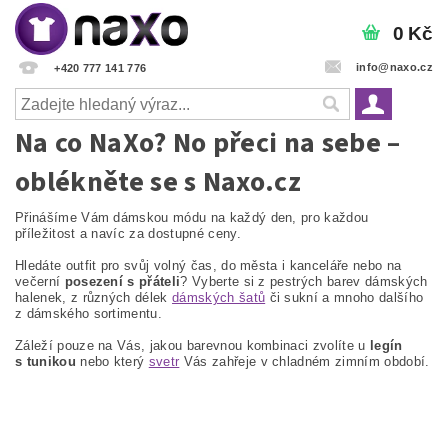
0 Kč
info@naxo.cz
+420 777 141 776
Na co NaXo? No přeci na sebe –
oblékněte se s Naxo.cz
Přinášíme Vám dámskou módu na každý den, pro každou
příležitost a navíc za dostupné ceny.
Hledáte outfit pro svůj volný čas, do města i kanceláře nebo na
večerní
posezení s přáteli
? Vyberte si z pestrých barev dámských
halenek, z různých délek
dámských šatů
či sukní a mnoho dalšího
z dámského sortimentu.
Záleží pouze na Vás, jakou barevnou kombinaci zvolíte u
legín
s tunikou
nebo který
svetr
Vás zahřeje v chladném zimním období.