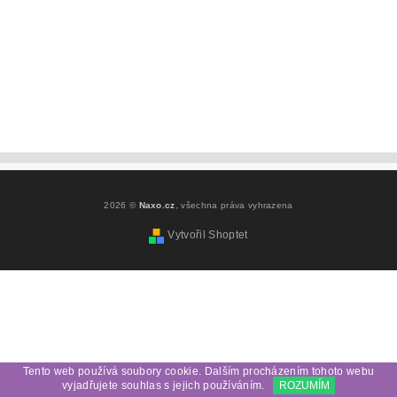
2026 ©
Naxo.cz
, všechna práva vyhrazena
Vytvořil Shoptet
Tento web používá soubory cookie. Dalším procházením tohoto webu
vyjadřujete souhlas s jejich používáním.
ROZUMÍM